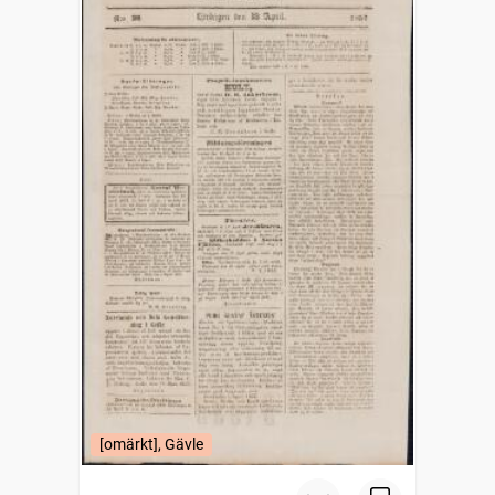
[omärkt], Gävle