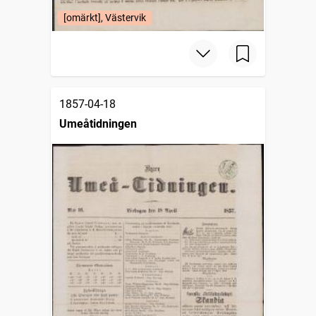
[omärkt], Västervik
1857-04-18
Umeåtidningen