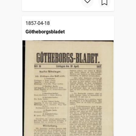
1857-04-18
Götheborgsbladet