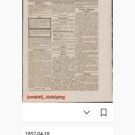
[omärkt], Jönköping
1857-04-18