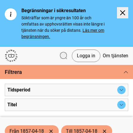
Begränsningar i sökresultaten
Sökträffar som är yngre än 100 år och
omfattas av upphovsrätten visas inte längre i
tjänsten när du söker på distans.
Läs mer om
begränsningen.
Logga in
Om tjänsten
Svenska tidningar
Filtrera
Tidsperiod
Titel
Från 1857-04-18
Till 1857-04-18