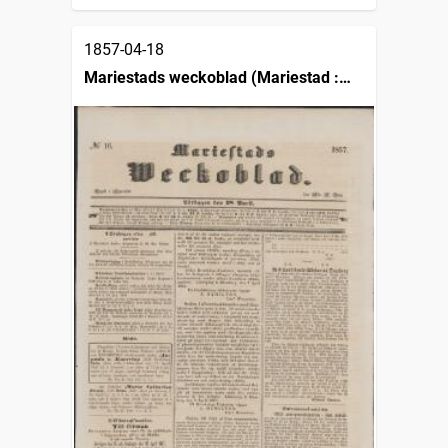
1857-04-18
Mariestads weckoblad (Mariestad :
1834)