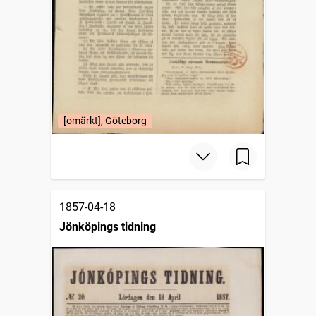
[omärkt], Göteborg
1857-04-18
Jönköpings tidning