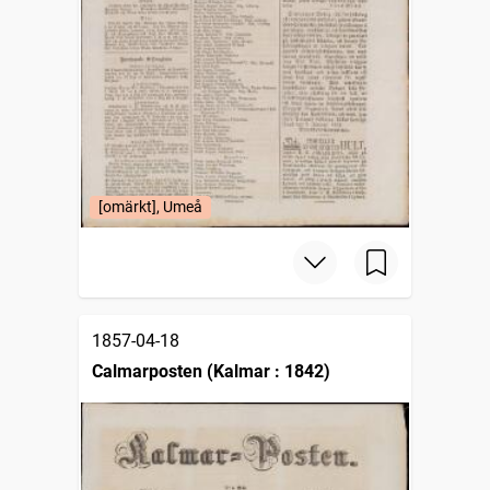
[omärkt], Umeå
1857-04-18
Calmarposten (Kalmar : 1842)