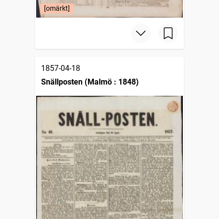
[omärkt]
1857-04-18
Snällposten (Malmö : 1848)