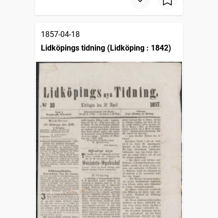
1857-04-18
Lidköpings tidning (Lidköping : 1842)