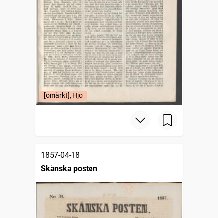
[omärkt], Hjo
1857-04-18
Skånska posten