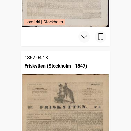
[omärkt], Stockholm
1857-04-18
Friskytten (Stockholm : 1847)