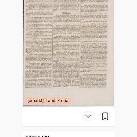
[omärkt], Landskrona