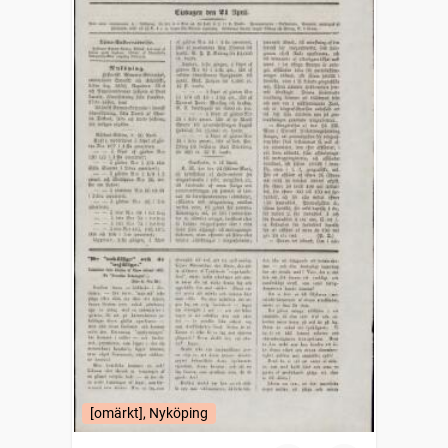
[omärkt], Nyköping