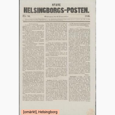
[omärkt], Helsingborg