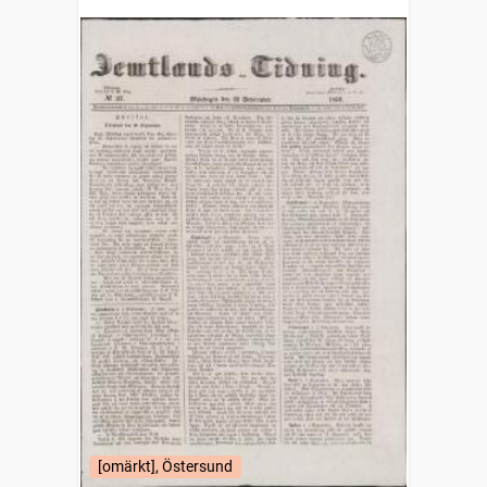
[omärkt], Östersund