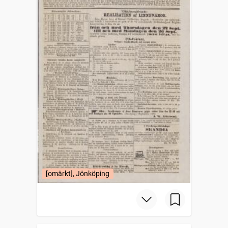
[omärkt], Jönköping