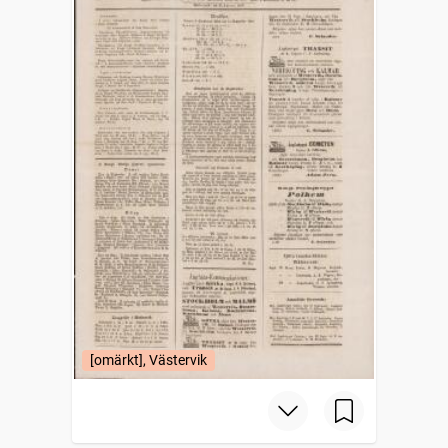
[omärkt], Västervik