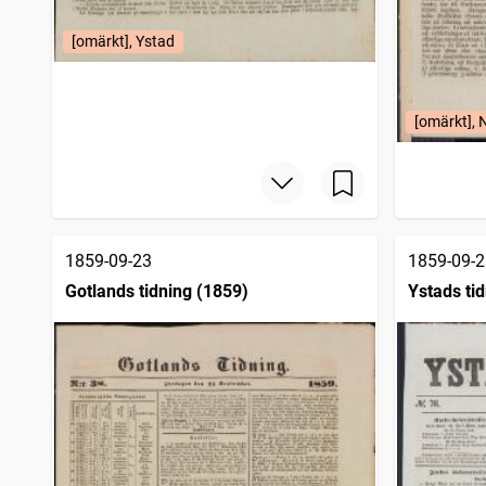
[omärkt], Ystad
[omärkt], N
1859-09-23
1859-09-2
Gotlands tidning (1859)
Ystads ti