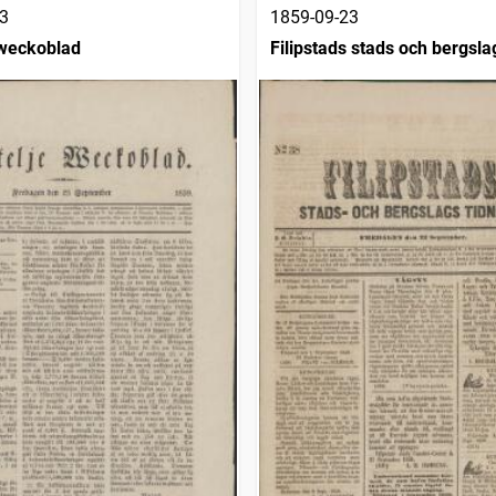
3
1859-09-23
 weckoblad
Filipstads stads och bergsla