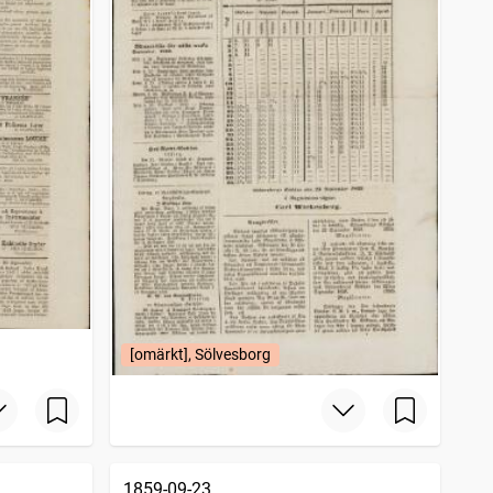
[omärkt], Sölvesborg
1859-09-23