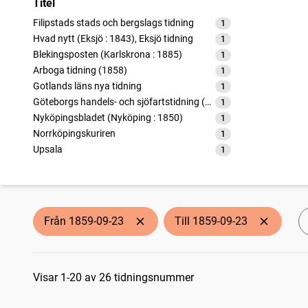
Titel
Filipstads stads och bergslags tidning
1
träffar
Hvad nytt (Eksjö : 1843), Eksjö tidning
1
träffar
Blekingsposten (Karlskrona : 1885)
1
träffar
Arboga tidning (1858)
1
träffar
Gotlands läns nya tidning
1
träffar
Göteborgs handels- och sjöfartstidning (1832)
1
träffar
Nyköpingsbladet (Nyköping : 1850)
1
träffar
Norrköpingskuriren
1
träffar
Upsala
1
träffar
Helsingen (Söderhamn : 1857)
1
träffar
Skånska telegrafen
1
träffar
Aftonbladet
1
träffar
Norrtelje weckoblad
1
träffar
Från 1859-09-23
Till 1859-09-23
Öresundsposten (Helsingborg : 1847)
1
träffar
Post- och inrikes tidningar
1
träffar
Sökresultat
Nya Engelholms tidning
1
träffar
Köpings tidning
Visar 1-20 av 26 tidningsnummer
1
träffar
Stockholms dagblad
1
träffar
Gotlands tidning (1859)
1