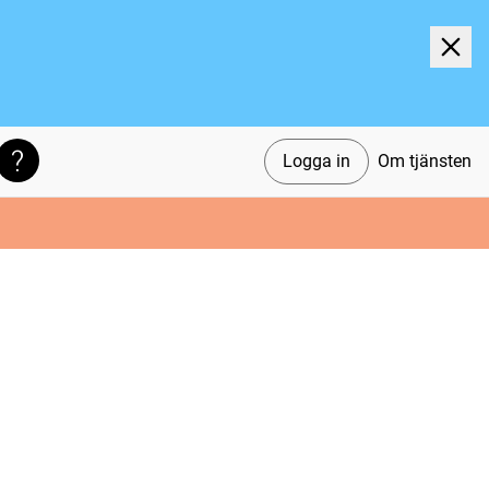
Logga in
Om tjänsten
Söktips