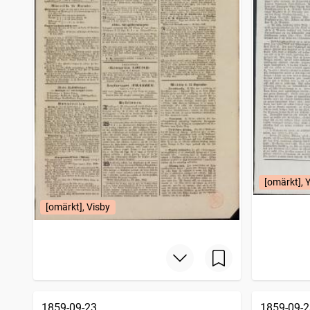
[omärkt], 
[omärkt], Visby
1859-09-23
1859-09-2