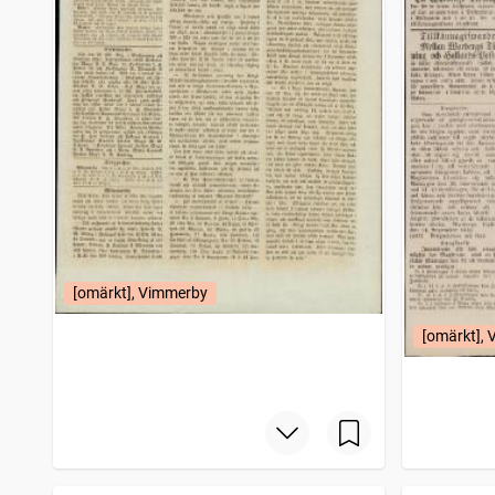
[omärkt], Vimmerby
[omärkt], 