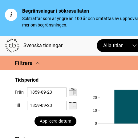
Begränsningar i sökresultaten
Sökträffar som är yngre än 100 år och omfattas av upphovsrät
mer om begränsningen.
Svenska tidningar
Alla titlar
Filtrera
Tidsperiod
Från
20
Till
10
Applicera datum
0