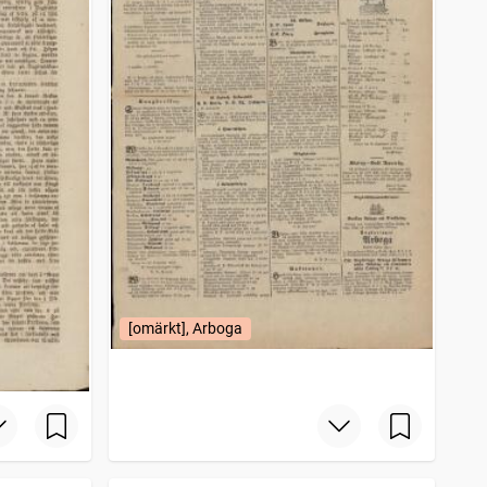
[omärkt], Arboga