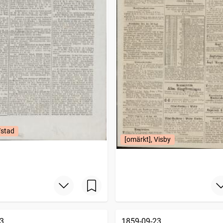
Ystad
[omärkt], Visby
3
1859-09-23