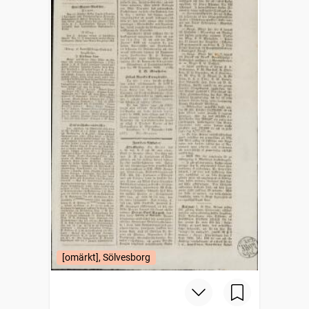
[omärkt], Sölvesborg