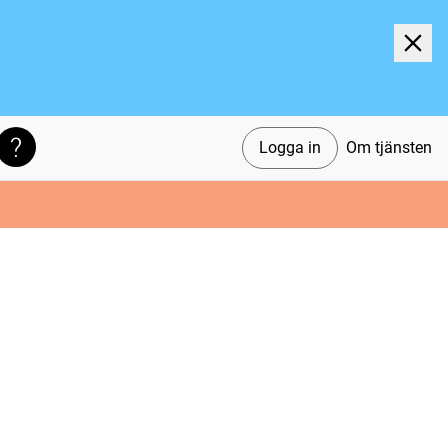
Logga in
Om tjänsten
Söktips