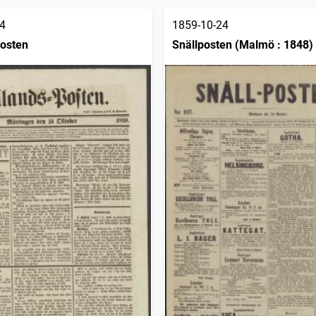
4
1859-10-24
osten
Snällposten (Malmö : 1848)