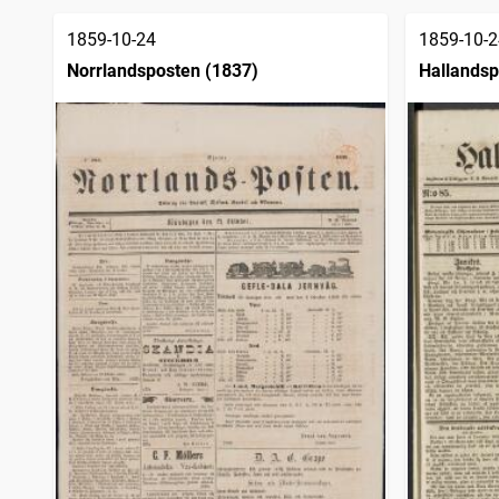
träffar
Östgöta correspondenten
9 089
träffar
1859-10-24
1859-10-2
Nerikes allehanda
8 655
träffar
Norrlandsposten (1837)
Hallandsp
Norrlandsposten (1837)
8 651
träffar
Sundsvallsposten
8 554
träffar
Söderhamns tidning
8 395
träffar
Jämtlandsposten
8 376
träffar
Stockholmstidningen (1889)
8 185
träffar
Skånska posten
8 039
träffar
Skånska aftonbladet
7 972
träffar
Korrespondenten
7 870
träffar
Barometern
7 852
träffar
Gefleposten (1864)
7 768
träffar
Hallandsposten
7 568
träffar
Upsala
7 523
träffar
Västernorrlands allehanda
7 419
träffar
Helsingborgs dagblad
7 400
träffar
Västerviks veckoblad
7 385
träffar
Socialdemokraten
7 267
träffar
Nya Wermlandstidningen
6 891
träffar