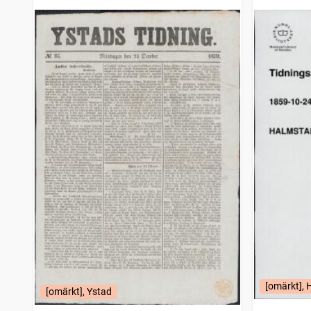
Hudiksvallsposten
4 424
träffar
Oscarshamnsposten
4 387
träffar
Umebladet
4 334
träffar
Trelleborgs allehanda
4 274
träffar
Strömstads tidning (1866)
4 246
träffar
Bohusläningen
4 150
träffar
Gotlänningen
4 112
träffar
Tidning för Wenersborgs stad och län
4 103
träffar
Nora stads och Bergslags tidning
4 043
träffar
Filipstads stads och bergslags tidning
3 941
träffar
Haparandabladet, Haaparannanlehti
3 828
träffar
Malmö allehanda (1827)
3 820
träffar
Örnsköldsviks allehanda
3 816
träffar
Wermlands allehanda
3 782
träffar
Skellefteå nya tidning
3 716
träffar
Örebro tidning (Örebro : 1881)
3 637
träffar
Westerbotten
3 618
träffar
Falkenbergs tidning
3 573
[omärkt],
träffar
[omärkt], Ystad
Gefle dagblad
3 559
träffar