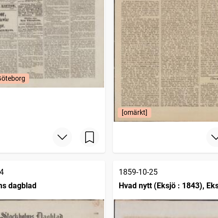
Göteborg
[omärkt]
4
1859-10-25
ms dagblad
Hvad nytt (Eksjö : 1843), Eks