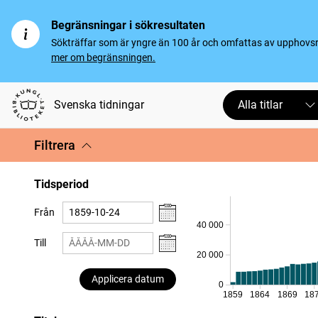
Begränsningar i sökresultaten
Sökträffar som är yngre än 100 år och omfattas av upphovsrät
mer om begränsningen.
Svenska tidningar
Alla titlar
Filtrera
Tidsperiod
Från
40 000
Till
20 000
Applicera datum
0
1859
1864
1869
18