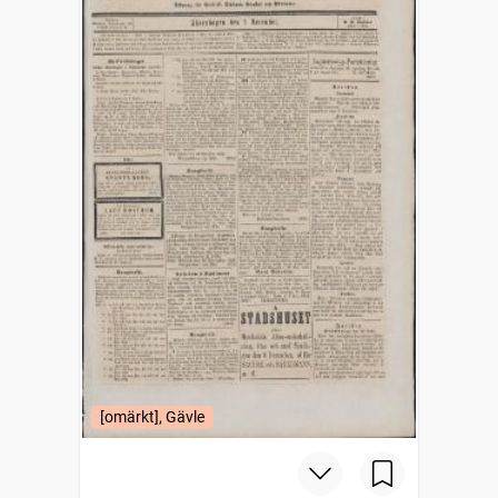
[omärkt], Gävle