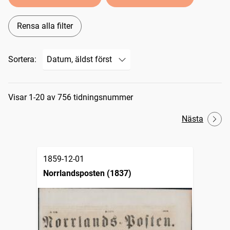
Rensa alla filter
Sortera:
Sökresultat
Visar 1-20 av 756 tidningsnummer
Nästa
1859-12-01
Norrlandsposten (1837)