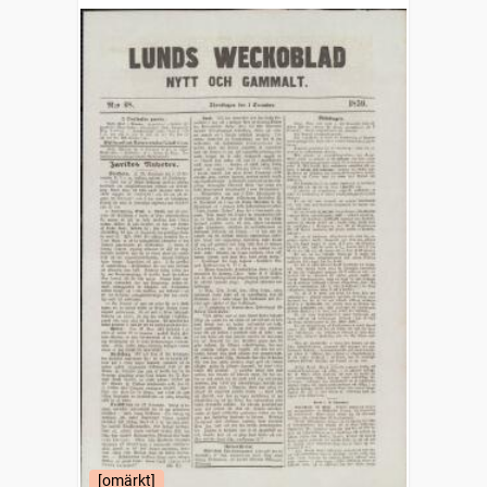
gammalt
[omärkt]