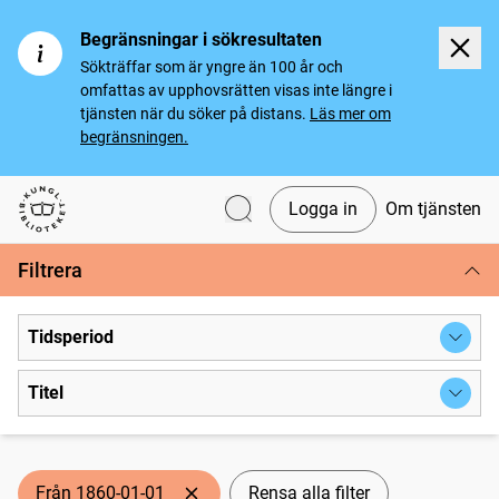
Begränsningar i sökresultaten
Sökträffar som är yngre än 100 år och
omfattas av upphovsrätten visas inte längre i
tjänsten när du söker på distans.
Läs mer om
begränsningen.
Logga in
Om tjänsten
Svenska tidningar
Filtrera
Tidsperiod
Titel
Från 1860-01-01
Rensa alla filter