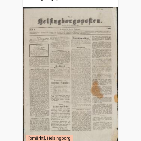
[omärkt], Helsingborg