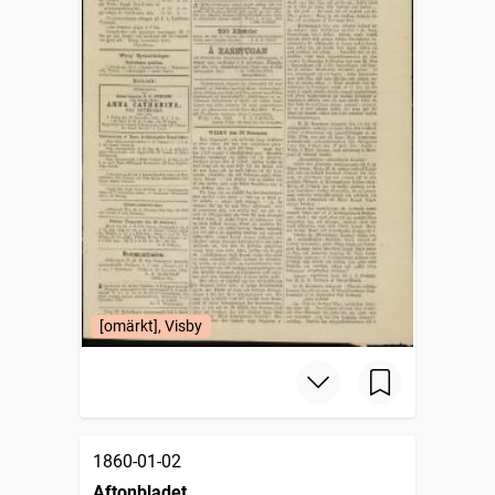
[omärkt], Visby
1860-01-02
Aftonbladet