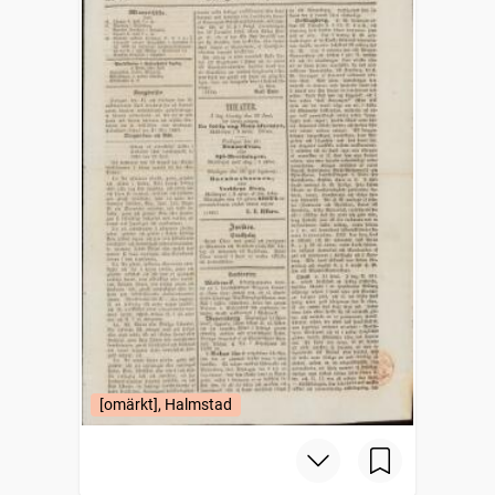
[omärkt], Halmstad