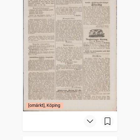
[omärkt], Köping