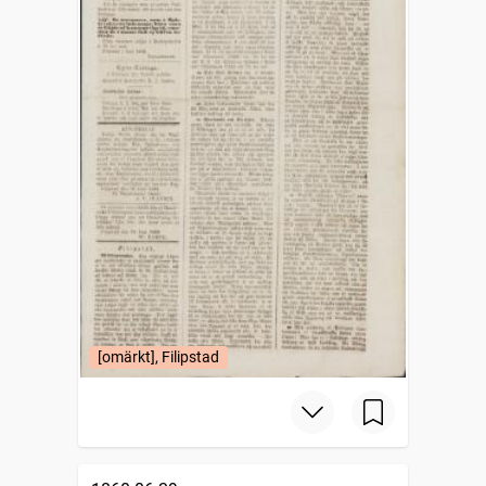
[omärkt], Filipstad