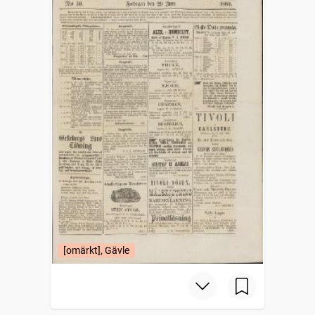
[omärkt], Gävle