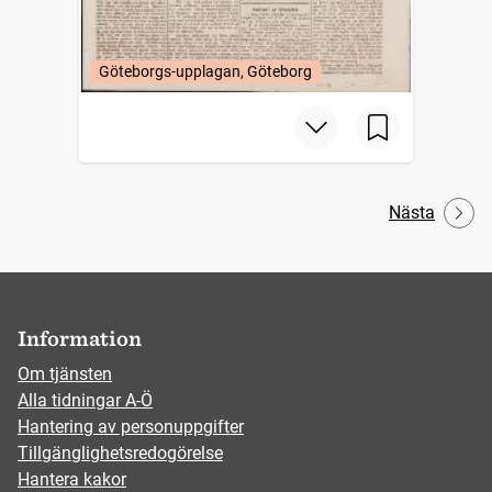
Göteborgs-upplagan, Göteborg
Nästa
Information
Om tjänsten
Alla tidningar A-Ö
Hantering av personuppgifter
Tillgänglighetsredogörelse
Hantera kakor