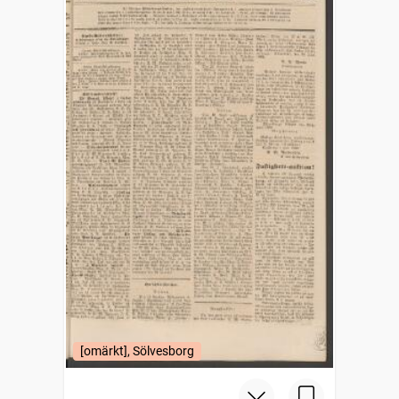
[omärkt], Sölvesborg