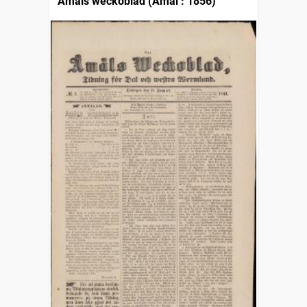
Åmåls weckoblad (Åmål : 1856)