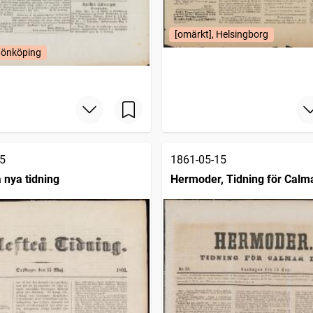
[omärkt], Helsingborg
Jönköping
5
1861-05-15
 nya tidning
Hermoder, Tidning för Calma