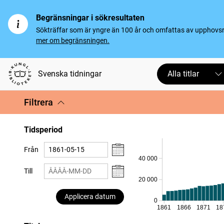
Begränsningar i sökresultaten
Sökträffar som är yngre än 100 år och omfattas av upphovsrät
mer om begränsningen.
Svenska tidningar
Alla titlar
Filtrera
Tidsperiod
Från
40 000
Till
20 000
Applicera datum
0
1861
1866
1871
18