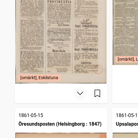
[omärkt], 
[omärkt], Eskilstuna
1861-05-15
1861-05-1
Öresundsposten (Helsingborg : 1847)
Upsalapo