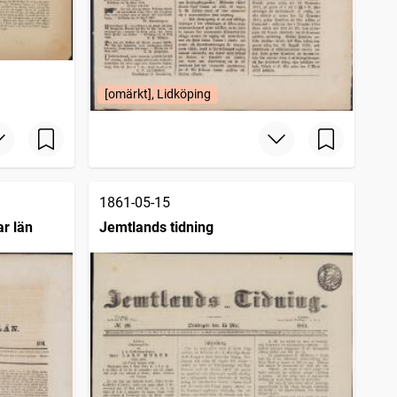
[omärkt], Lidköping
1861-05-15
r län
Jemtlands tidning