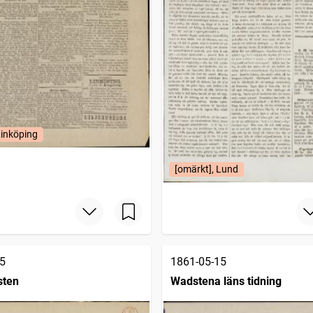
Linköping
[omärkt], Lund
5
1861-05-15
sten
Wadstena läns tidning