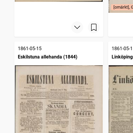
Motalaposten
3 525
träffar
Elfsborgs läns tidning
[omärkt],
3 484
träffar
Upsala nya tidning
3 478
träffar
Söderköpingsposten
3 476
träffar
1861-05-15
1861-05-1
Eskilstuna allehanda (1844)
Linköping