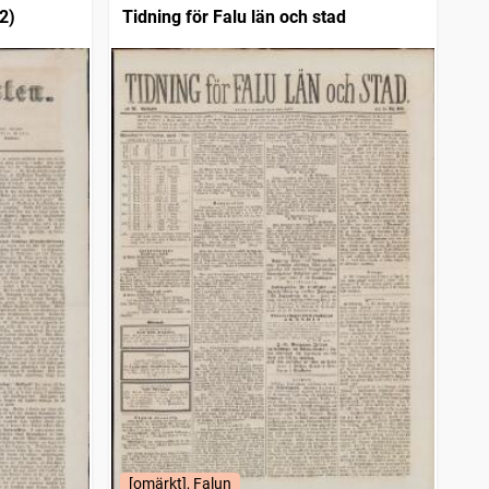
2)
Tidning för Falu län och stad
[omärkt], Falun