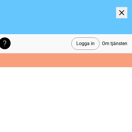
Logga in
Om tjänsten
Söktips