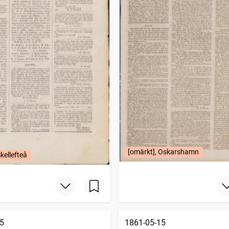
[omärkt], Oskarshamn
kellefteå
5
1861-05-15