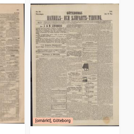
sjöfartstidning (1832)
[omärkt], Göteborg