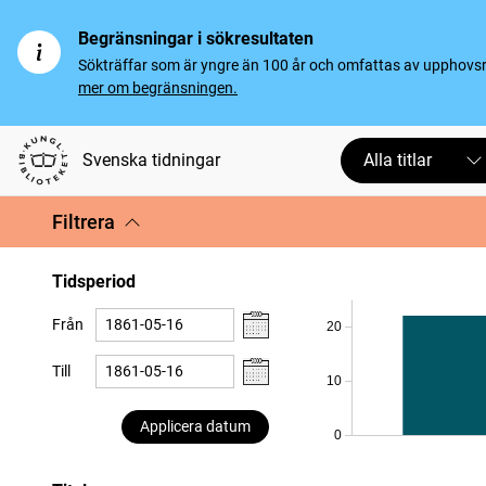
Begränsningar i sökresultaten
Sökträffar som är yngre än 100 år och omfattas av upphovsrät
mer om begränsningen.
Svenska tidningar
Alla titlar
Filtrera
Tidsperiod
Från
20
Till
10
Applicera datum
0