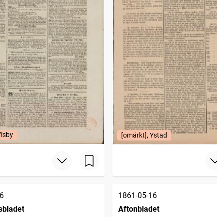
Visby
[omärkt], Ystad
6
1861-05-16
sbladet
Aftonbladet