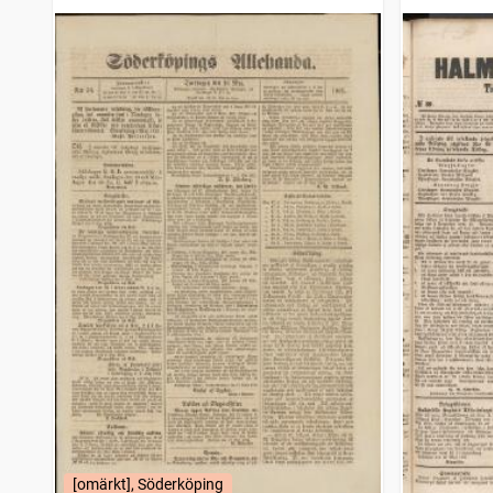
[omärkt], Söderköping