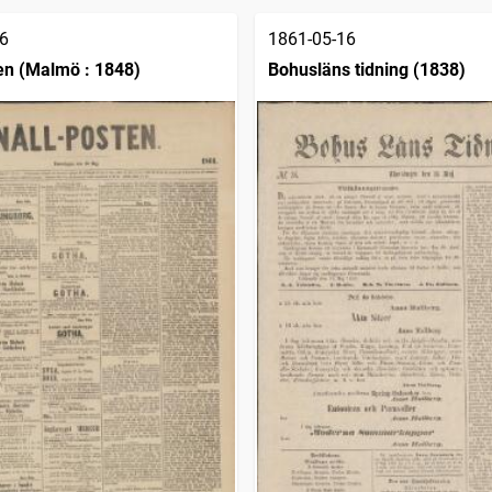
6
1861-05-16
en (Malmö : 1848)
Bohusläns tidning (1838)