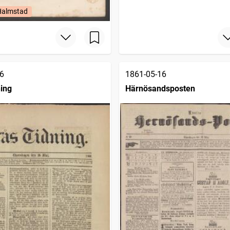
 Halmstad
6
1861-05-16
ning
Härnösandsposten