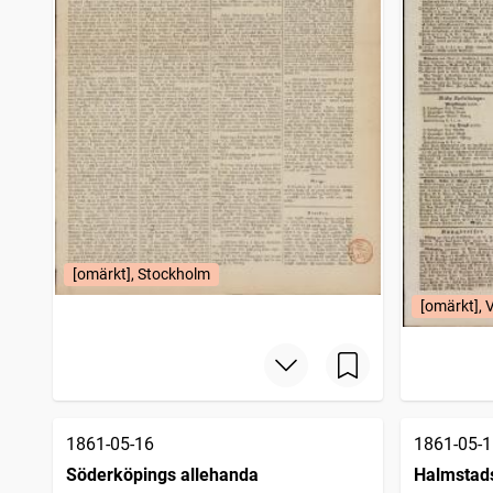
[omärkt], Stockholm
[omärkt], 
1861-05-16
1861-05-1
Söderköpings allehanda
Halmstad