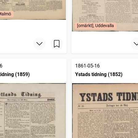
 Malmö
[omärkt], Uddevalla
6
1861-05-16
tidning (1859)
Ystads tidning (1852)