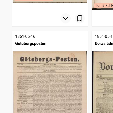
[omärkt],
1861-05-16
1861-05-1
Göteborgsposten
Borås tid