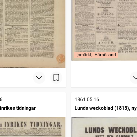
[omärkt], Härnösand
6
1861-05-16
inrikes tidningar
Lunds weckoblad (1813), ny
gammalt