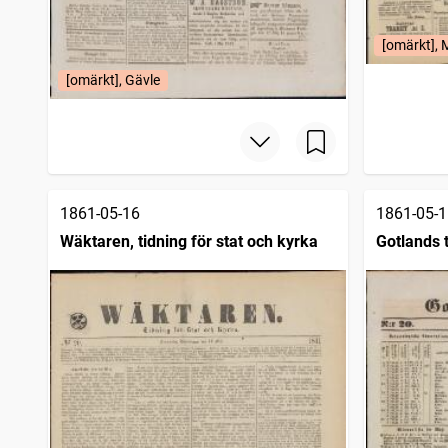
[omärkt],
[omärkt], Gävle
1861-05-16
1861-05-1
Wäktaren, tidning för stat och kyrka
Gotlands 