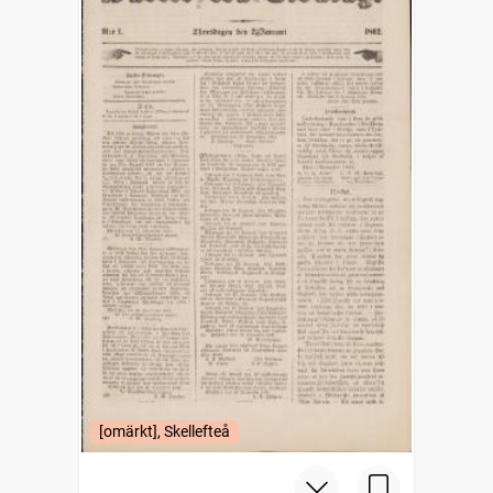
[omärkt], Skellefteå