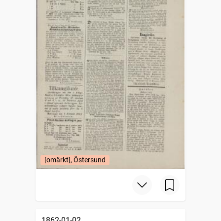
[omärkt], Östersund
1862-01-02