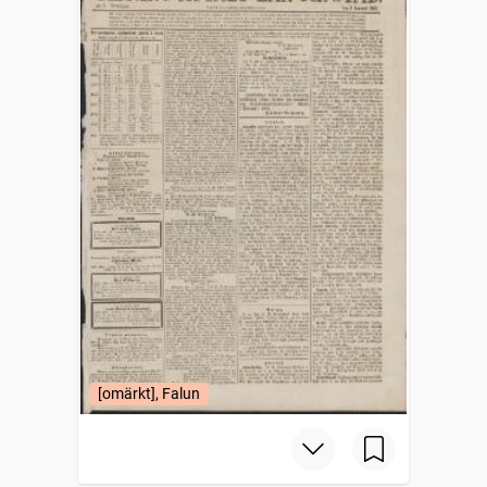
[omärkt], Falun