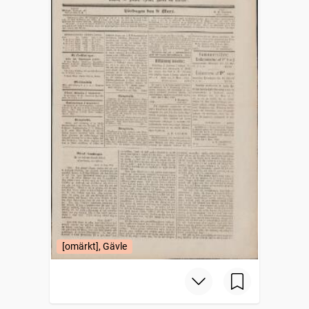
[omärkt], Gävle