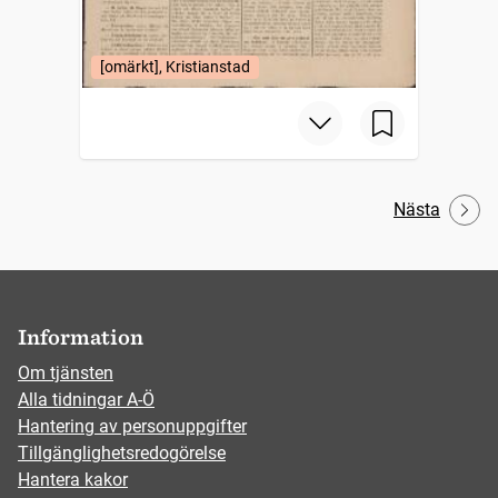
[omärkt], Kristianstad
Nästa
Information
Om tjänsten
Alla tidningar A-Ö
Hantering av personuppgifter
Tillgänglighetsredogörelse
Hantera kakor