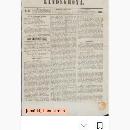
[omärkt], Landskrona