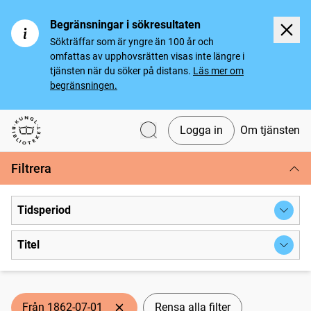
Begränsningar i sökresultaten
Sökträffar som är yngre än 100 år och
omfattas av upphovsrätten visas inte längre i
tjänsten när du söker på distans.
Läs mer om
begränsningen.
Logga in
Om tjänsten
Svenska tidningar
Filtrera
Tidsperiod
Titel
Från 1862-07-01
Rensa alla filter