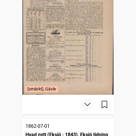
[omärkt], Gävle
1862-07-01
Hvad nytt (Eksjö : 1843), Eksjö tidning