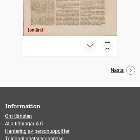
[omärkt]
Nästa
Information
Om tjänsten
Alla tidningar A-Ö
Hantering av personuppgifter
Tillgänglighetsredogörelse