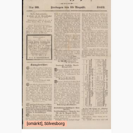
[omärkt], Sölvesborg