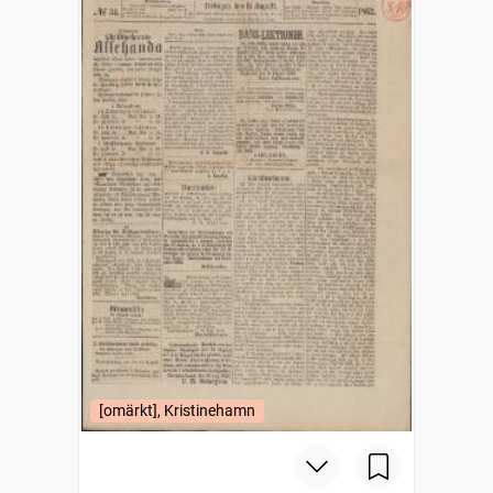
[omärkt], Kristinehamn