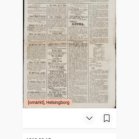
[omärkt], Helsingborg