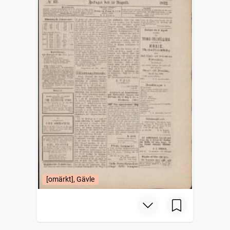
[omärkt], Gävle