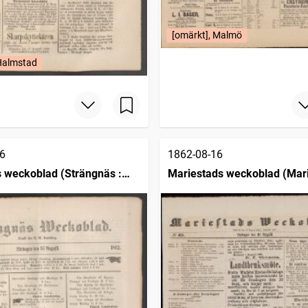
[omärkt], Malmö
 Halmstad
6
1862-08-16
 weckoblad (Strängnäs :
Mariestads weckoblad (Mari
1834)