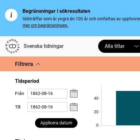
Begränsningar i sökresultaten
Sökträffar som är yngre än 100 år och omfattas av upphovsrät
mer om begränsningen.
Svenska tidningar
Alla titlar
Filtrera
Tidsperiod
Från
40
Till
20
Applicera datum
0