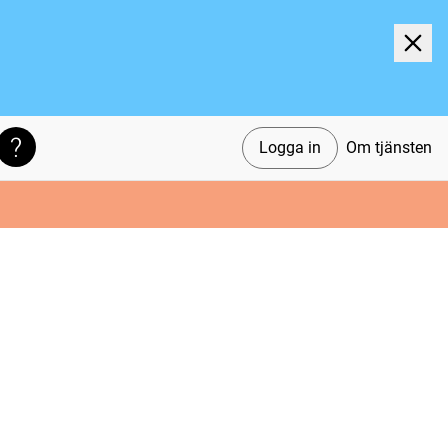
Logga in
Om tjänsten
Söktips