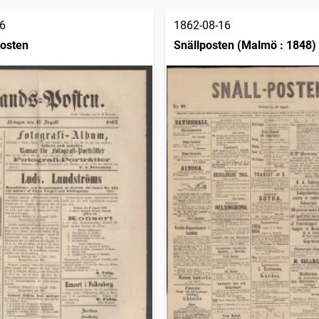
6
1862-08-16
osten
Snällposten (Malmö : 1848)