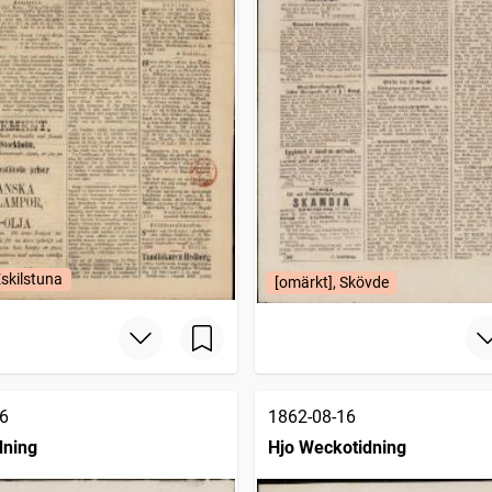
Eskilstuna
[omärkt], Skövde
6
1862-08-16
dning
Hjo Weckotidning