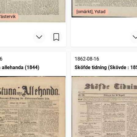
[omärkt], Ystad
Västervik
6
1862-08-16
a allehanda (1844)
Sköfde tidning (Skövde : 18