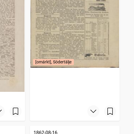
[omärkt], Södertälje
1862-08-16