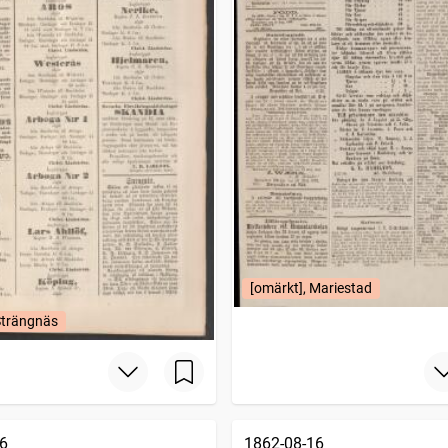
[omärkt], Mariestad
Strängnäs
6
1862-08-16