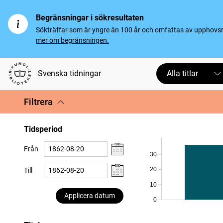
Begränsningar i sökresultaten
Sökträffar som är yngre än 100 år och omfattas av upphovsrät
mer om begränsningen.
Svenska tidningar
Alla titlar
Filtrera
Tidsperiod
Från
30
20
Till
10
Applicera datum
0