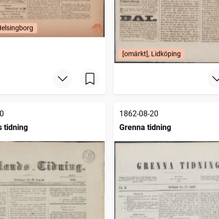
Helsingborg
[omärkt], Lidköping
0
1862-08-20
 tidning
Grenna tidning