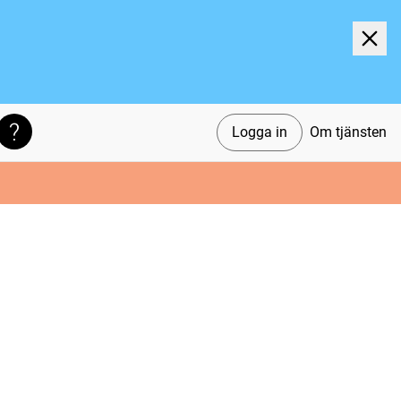
Logga in
Om tjänsten
Söktips