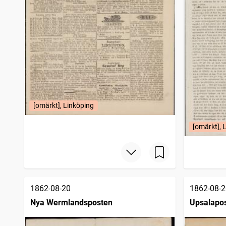
[omärkt], Linköping
[omärkt], 
1862-08-20
1862-08-2
Nya Wermlandsposten
Upsalapo