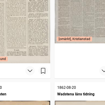
[omärkt], Kristianstad
Lund
0
1862-08-20
sten
Wadstena läns tidning