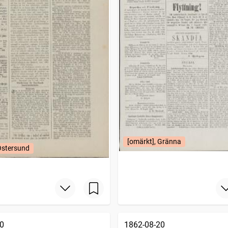
[omärkt], Gränna
Östersund
0
1862-08-20