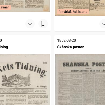
Kalmar
[omärkt], Eskilstuna
0
1862-08-20
dning
Skånska posten