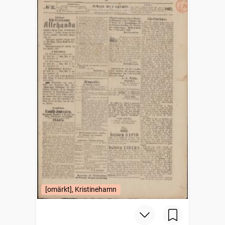
[omärkt], Kristinehamn