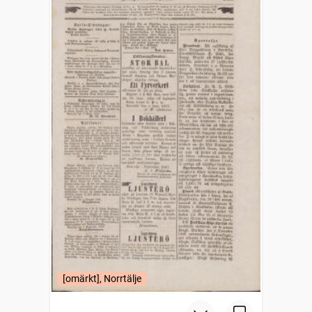
[omärkt], Norrtälje