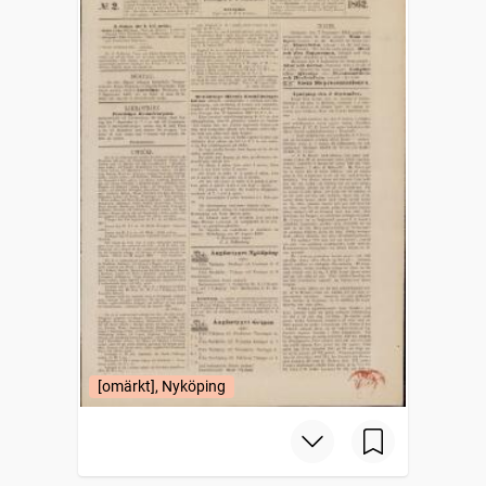
[omärkt], Nyköping