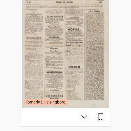
[omärkt], Helsingborg