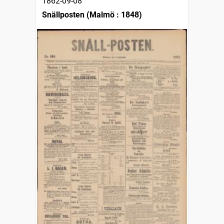
1862-09-08
Snällposten (Malmö : 1848)