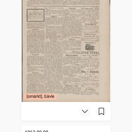
[omärkt], Gävle