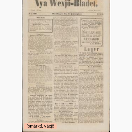
[omärkt], Växjö