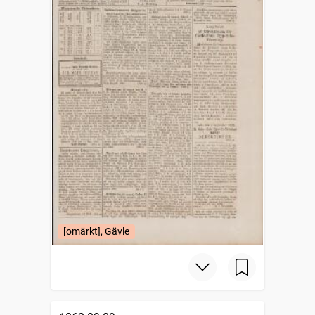
[omärkt], Gävle