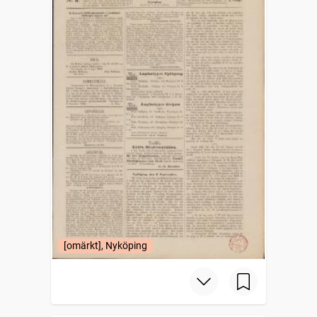
[omärkt], Nyköping