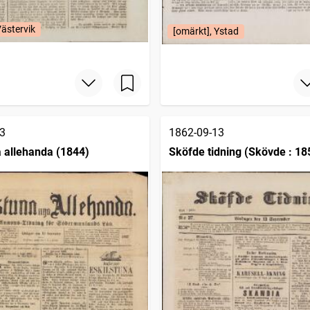
Västervik
[omärkt], Ystad
3
1862-09-13
a allehanda (1844)
Sköfde tidning (Skövde : 18