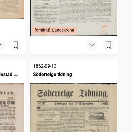
[omärkt], Landskrona
1862-09-13
estad :
Södertelge tidning