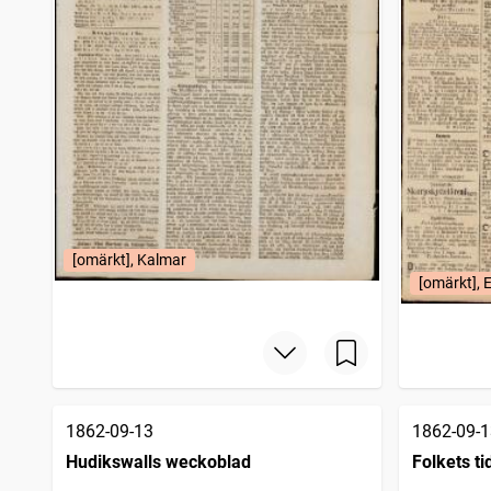
[omärkt], Kalmar
[omärkt], 
1862-09-13
1862-09-1
Hudikswalls weckoblad
Folkets ti