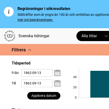
Begränsningar i sökresultaten
Sökträffar som är yngre än 100 år och omfattas av upphovsrät
mer om begränsningen.
Svenska tidningar
Alla titlar
Filtrera
Tidsperiod
Från
40
Till
20
Applicera datum
0