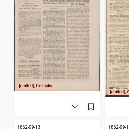
[omärkt], Lidköping
[omärkt], 
1862-09-13
1862-09-1