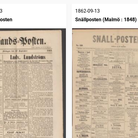
3
1862-09-13
osten
Snällposten (Malmö : 1848)