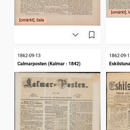
[omärkt], 
[omärkt], Sala
1862-09-13
1862-09-1
Calmarposten (Kalmar : 1842)
Eskilstun