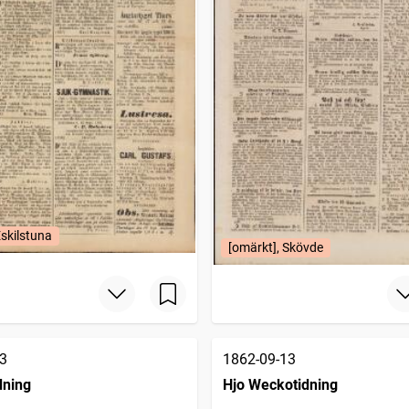
Eskilstuna
[omärkt], Skövde
3
1862-09-13
dning
Hjo Weckotidning