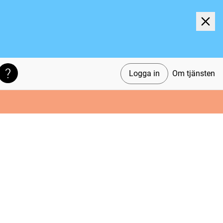
Logga in
Om tjänsten
Söktips