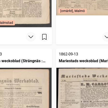
[omärkt], Malmö
 Halmstad
3
1862-09-13
 weckoblad (Strängnäs :
Mariestads weckoblad (Mari
1834)