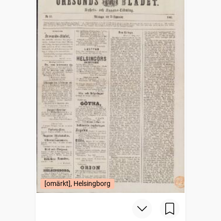
[omärkt], Helsingborg