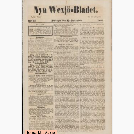
[omärkt], Växjö