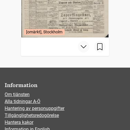
[omärkt], Stockholm
Information
Om tjänsten
Alla tidningar A-Ö
Hantering av personuppgifter
Tillgänglighetsredogörelse
Hantera kakor
Information in English