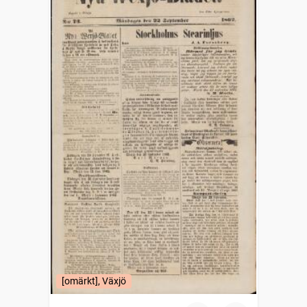
[omärkt], Växjö