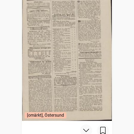
[omärkt], Östersund