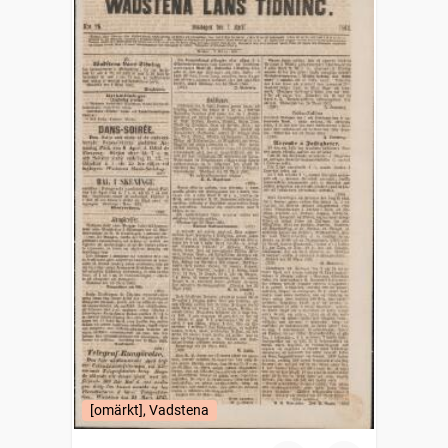
[omärkt], Vadstena