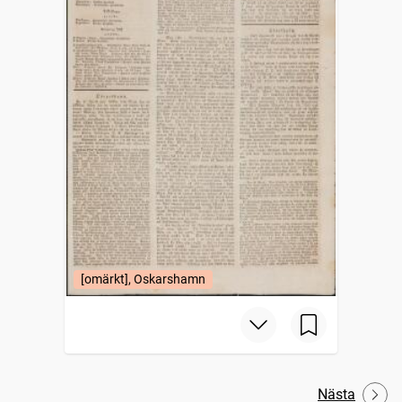
[omärkt], Oskarshamn
Nästa