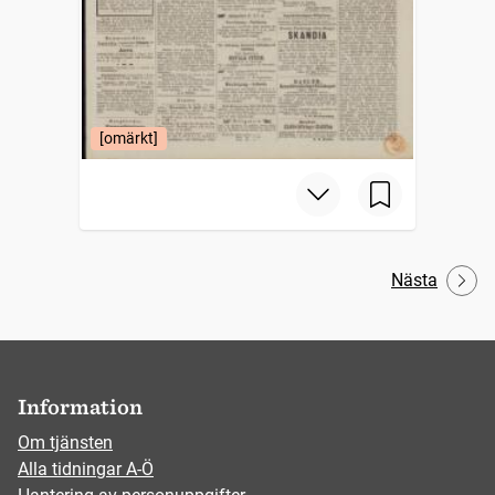
[omärkt]
Nästa
Information
Om tjänsten
Alla tidningar A-Ö