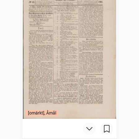
[omärkt], Åmål