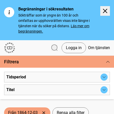
Begränsningar i sökresultaten
Sökträffar som är yngre än 100 år och
omfattas av upphovsrätten visas inte längre i
tjänsten när du söker på distans.
Läs mer om
begränsningen.
Logga in
Om tjänsten
Svenska tidningar
Filtrera
Tidsperiod
Titel
Från 1864-12-03
Rensa alla filter