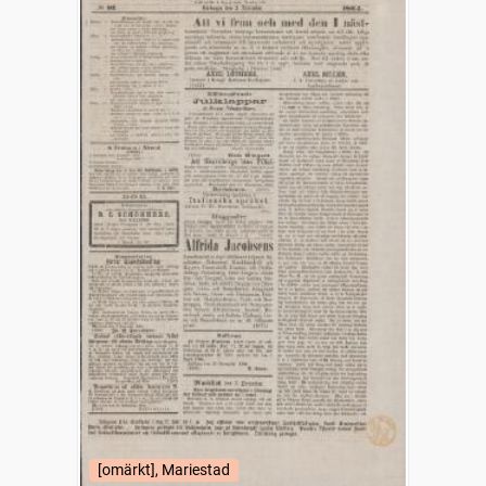
[omärkt], Mariestad