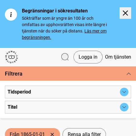
Begränsningar i sökresultaten
Sökträffar som är yngre än 100 år och
omfattas av upphovsrätten visas inte längre i
tjänsten när du söker på distans.
Läs mer om
begränsningen.
Logga in
Om tjänsten
Svenska tidningar
Filtrera
Tidsperiod
Titel
Från 1865-01-01
Rensa alla filter