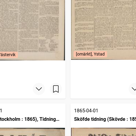
[omärkt], Ystad
Västervik
1
1865-04-01
tockholm : 1865), Tidning
Sköfde tidning (Skövde : 18
ge man