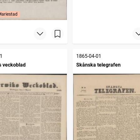
Mariestad
1
1865-04-01
s veckoblad
Skånska telegrafen