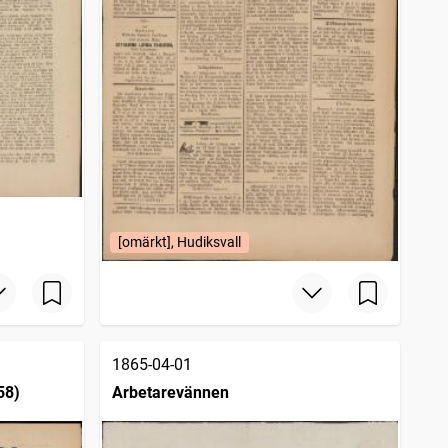
[omärkt], Hudiksvall
1865-04-01
58)
Arbetarevännen