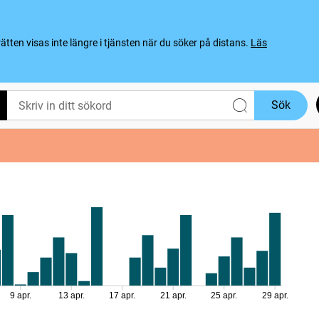
ten visas inte längre i tjänsten när du söker på distans.
Läs
Sök
9 apr.
13 apr.
17 apr.
21 apr.
25 apr.
29 apr.