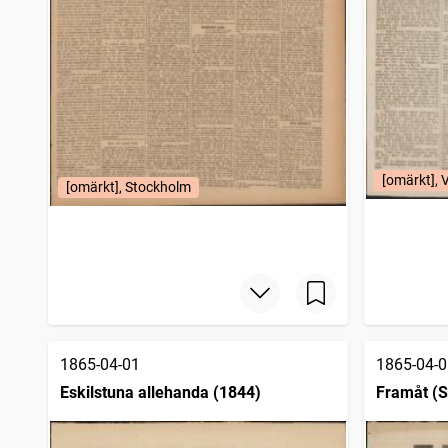
[omärkt], 
[omärkt], Stockholm
1865-04-01
1865-04-0
Eskilstuna allehanda (1844)
Framåt (S
för meni