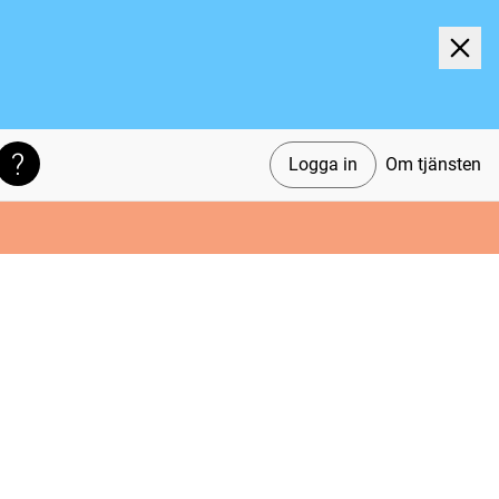
Logga in
Om tjänsten
Söktips