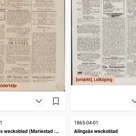
[omärkt], Lidköping
Södertälje
1
1865-04-01
s weckoblad (Mariestad :
Alingsås weckoblad