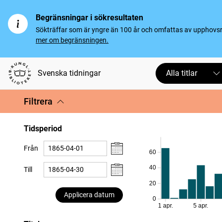
Begränsningar i sökresultaten
Sökträffar som är yngre än 100 år och omfattas av upphovsrät
mer om begränsningen.
Svenska tidningar
Alla titlar
Filtrera
Tidsperiod
Från
60
40
Till
20
Applicera datum
0
1 apr.
5 apr.