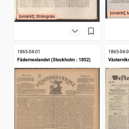
Hedemora tidning
4
träffar
Norrteljebladet (Norrtälje : 1860)
4
träffar
[omärkt], 
Sölvesborgsposten
4
träffar
[omärkt], Strängnäs
Westernorrlands läns tidning
3
träffar
1865-04-01
1865-04-0
Fäderneslandet (Stockholm : 1852)
Västervik