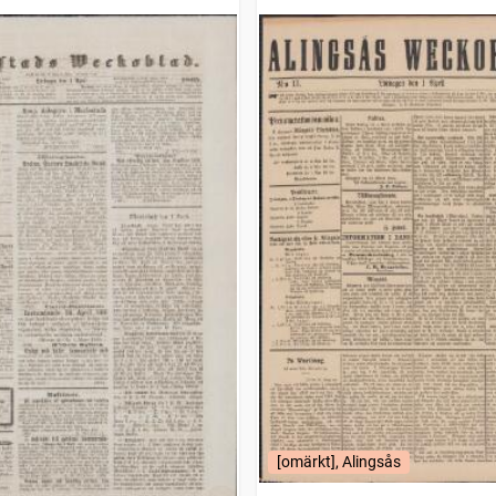
[omärkt], Alingsås