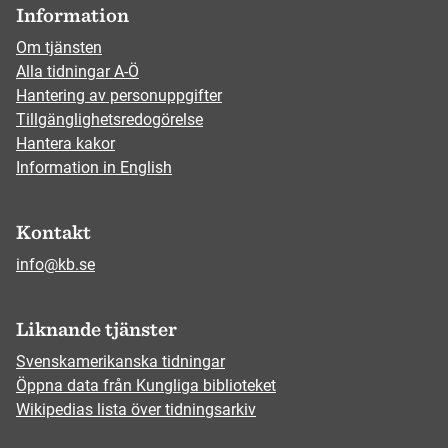
Information
Om tjänsten
Alla tidningar A-Ö
Hantering av personuppgifter
Tillgänglighetsredogörelse
Hantera kakor
Information in English
Kontakt
info@kb.se
Liknande tjänster
Svenskamerikanska tidningar
Öppna data från Kungliga biblioteket
Wikipedias lista över tidningsarkiv