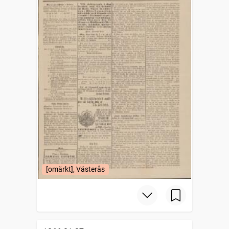
[omärkt], Västerås