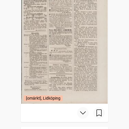
[omärkt], Lidköping