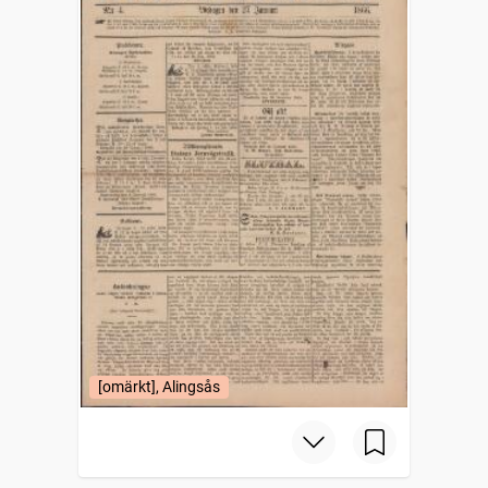
[omärkt], Alingsås