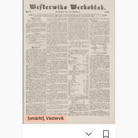
[omärkt], Västervik