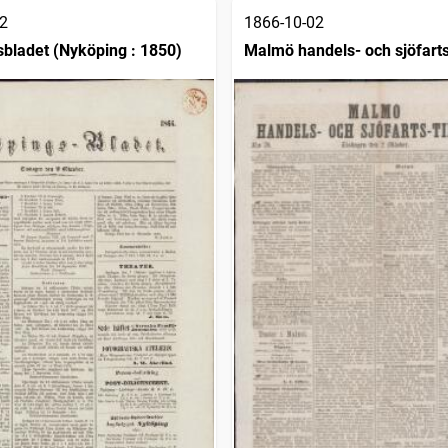
2
1866-10-02
bladet (Nyköping : 1850)
Malmö handels- och sjöfarts