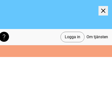
Logga in
Om tjänsten
Söktips