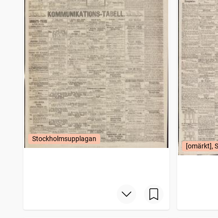
Umebladet
4
träffar
Hjo Weckotidning
4
träffar
Köpings tidning
4
träffar
Christinehamns allehanda
4
träffar
Alingsås weckoblad
4
träffar
Nora stads och Bergslags tidning
4
träffar
Gripen (Mariefred : 1866)
4
träffar
Jönköpingsposten
4
träffar
Skara tidning
4
träffar
Wäktaren, tidning för stat och kyrka
4
träffar
Enköpings weckoblad (1863)
4
träffar
Hudiksvallsposten
4
träffar
Stockholmsupplagan
Wimmerby weckotidning
4
träffar
[omärkt], 
Sala tidning
4
träffar
Strengnäs weckoblad (Strängnäs : 1862)
4
träffar
Åmåls weckoblad (Åmål : 1866)
4
träffar
Visbyposten
4
träffar
Hedemora tidning
4
träffar
Norrteljebladet (Norrtälje : 1860)
4
träffar