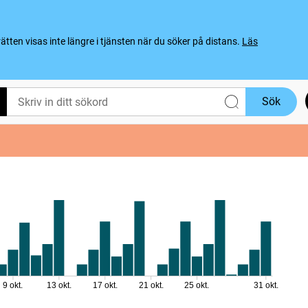
ten visas inte längre i tjänsten när du söker på distans.
Läs
Sök
9 okt.
13 okt.
17 okt.
21 okt.
25 okt.
31 okt.