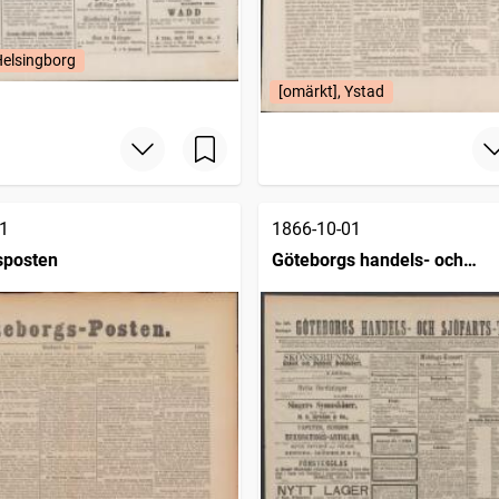
Helsingborg
[omärkt], Ystad
1
1866-10-01
sposten
Göteborgs handels- och
sjöfartstidning (1832)