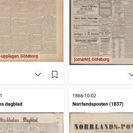
-upplagan, Göteborg
[omärkt], Göteborg
1
1866-10-02
ms dagblad
Norrlandsposten (1837)