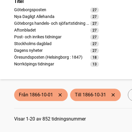
Titel
Göteborgsposten
27
träffar
Nya Dagligt Allehanda
27
träffar
Göteborgs handels- och sjöfartstidning (1832)
27
träffar
Aftonbladet
27
träffar
Post- och inrikes tidningar
27
träffar
Stockholms dagblad
27
träffar
Dagens nyheter
27
träffar
Öresundsposten (Helsingborg : 1847)
18
träffar
Norrköpings tidningar
13
träffar
Norrlandsposten (1837)
13
träffar
Snällposten (Malmö : 1848)
13
träffar
Jönköpingsbladet
13
träffar
Carlscronas wekoblad (1764)
10
träffar
Från 1866-10-01
Till 1866-10-31
Bohusläns tidning (1838)
9
träffar
Nya Wermlandstidningen
9
träffar
Sökresultat
Barometern
9
träffar
Folkets tidning
Visar 1-20 av 852 tidningsnummer
9
träffar
Kalmar
9
träffar
Kristianstadsbladet
9