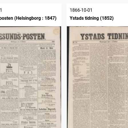
1
1866-10-01
osten (Helsingborg : 1847)
Ystads tidning (1852)