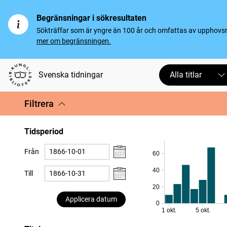
Begränsningar i sökresultaten
Sökträffar som är yngre än 100 år och omfattas av upphovsrät
mer om begränsningen.
Svenska tidningar
Alla titlar
Filtrera
Tidsperiod
Från
60
40
Till
20
Applicera datum
0
1 okt.
5 okt.