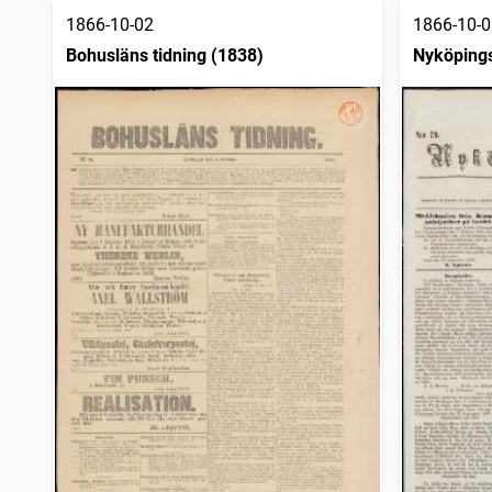
Askersunds tidning (1857)
4
träffar
1866-10-02
1866-10-0
Nya Helsingen
4
träffar
Sölvesborgsposten
4
Bohusläns tidning (1838)
Nyköpings
träffar
Strengnäs tidning (1854)
4
träffar