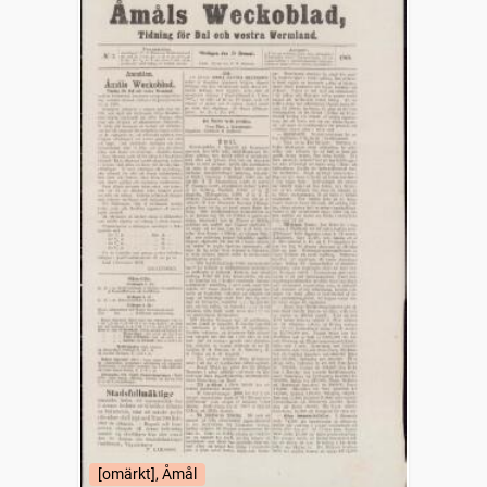
[omärkt], Åmål