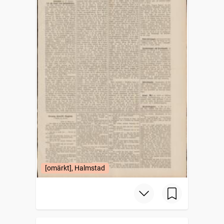
[omärkt], Halmstad