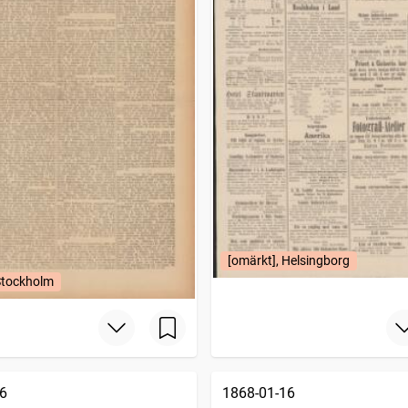
[omärkt], Helsingborg
Stockholm
6
1868-01-16