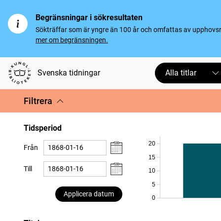
Begränsningar i sökresultaten
Sökträffar som är yngre än 100 år och omfattas av upphovsrät
mer om begränsningen.
Svenska tidningar
Alla titlar
Filtrera
Tidsperiod
20
Från
15
Till
10
5
Applicera datum
0