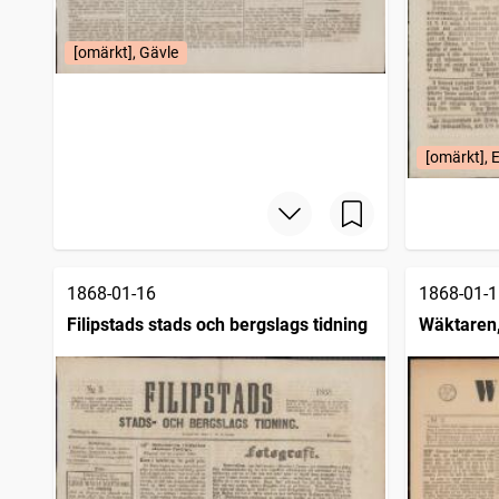
[omärkt], Gävle
[omärkt], 
1868-01-16
1868-01-1
Filipstads stads och bergslags tidning
Wäktaren, 