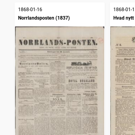
träffar
Jönköpingsbladet
1
1868-01-16
1868-01-1
träffar
Norrlandsposten (1837)
Hvad nytt 