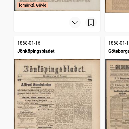
[omärkt], Gävle
1868-01-16
1868-01-1
Jönköpingsbladet
Göteborgs
sjöfartsti