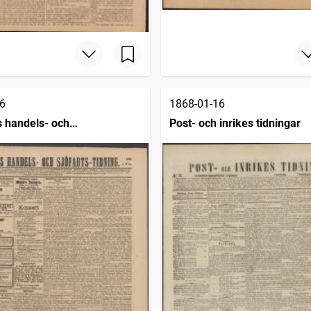
6
1868-01-16
 handels- och
Post- och inrikes tidningar
dning (1832)