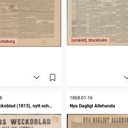
[omärkt], Stockholm
Göteborg
6
1868-01-16
koblad (1813), nytt och
Nya Dagligt Allehanda