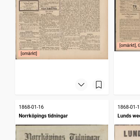
[omärkt], 
[omärkt]
1868-01-16
1868-01-1
Norrköpings tidningar
Lunds wec
gammalt