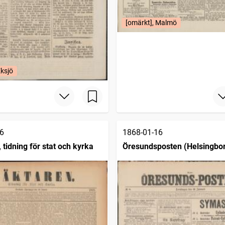
[omärkt], Malmö
Eksjö
6
1868-01-16
tidning för stat och kyrka
Öresundsposten (Helsingbor