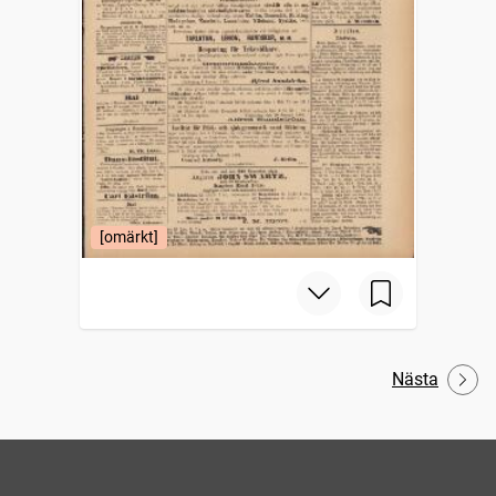
[omärkt]
Nästa