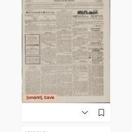
[omärkt], Gävle