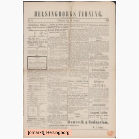
[omärkt], Helsingborg