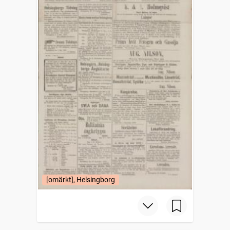
[omärkt], Helsingborg