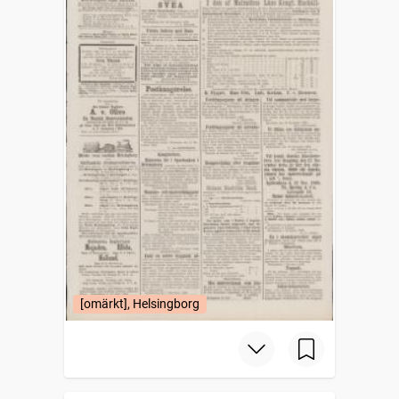
[omärkt], Helsingborg