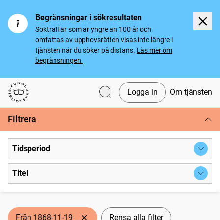
Begränsningar i sökresultaten
Sökträffar som är yngre än 100 år och
omfattas av upphovsrätten visas inte längre i
tjänsten när du söker på distans.
Läs mer om
begränsningen.
Logga in
Om tjänsten
Svenska tidningar
Filtrera
Tidsperiod
Titel
Från 1868-11-19
Rensa alla filter