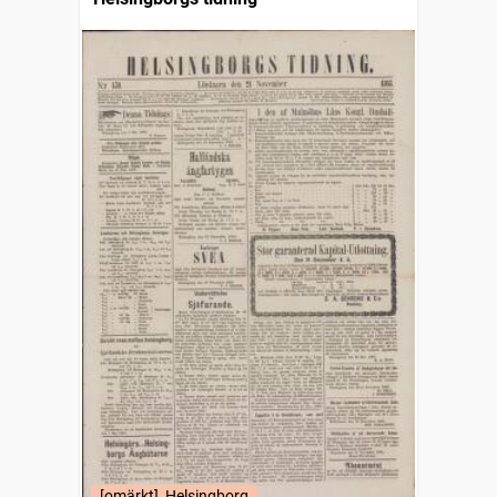
[omärkt], Helsingborg