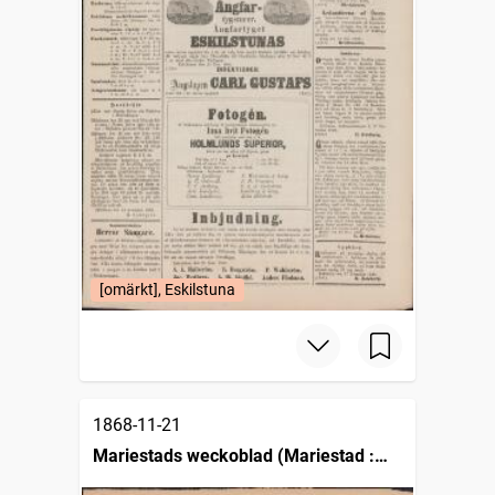
[omärkt], Eskilstuna
1868-11-21
Mariestads weckoblad (Mariestad :
1834)