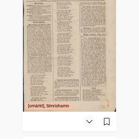
[omärkt], Simrishamn