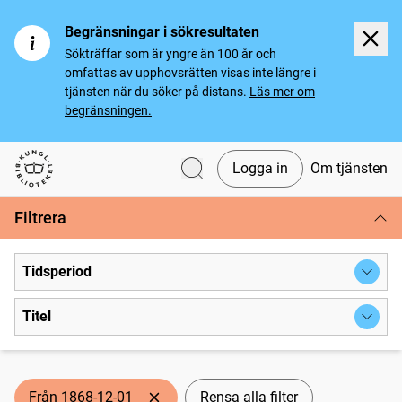
Begränsningar i sökresultaten
Sökträffar som är yngre än 100 år och
omfattas av upphovsrätten visas inte längre i
tjänsten när du söker på distans.
Läs mer om
begränsningen.
Logga in
Om tjänsten
Svenska tidningar
Filtrera
Tidsperiod
Titel
Från 1868-12-01
Rensa alla filter