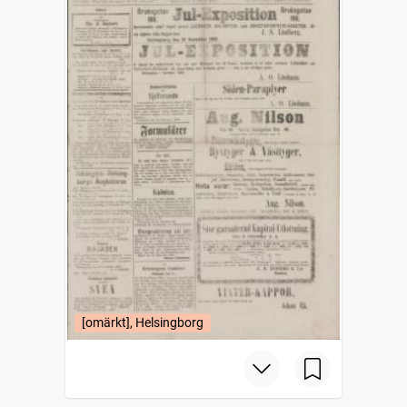
[omärkt], Helsingborg