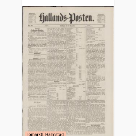
[omärkt], Halmstad