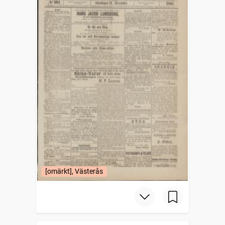
[omärkt], Västerås