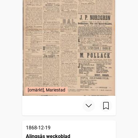
[omärkt], Mariestad
1868-12-19
Alingsås weckoblad