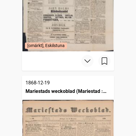
[omärkt], Eskilstuna
1868-12-19
Mariestads weckoblad (Mariestad :
1834)