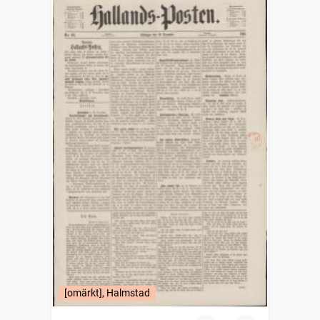
[omärkt], Halmstad