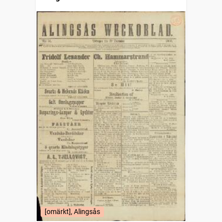
[omärkt], Alingsås