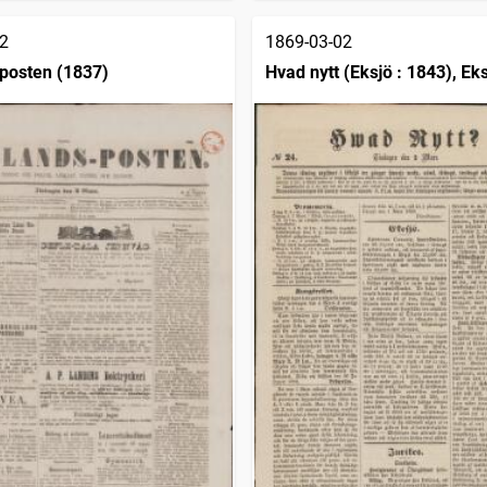
2
1869-03-02
posten (1837)
Hvad nytt (Eksjö : 1843), Eks