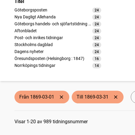
Titel
Göteborgsposten
24
träffar
Nya Dagligt Allehanda
24
träffar
Göteborgs handels- och sjöfartstidning (1832)
24
träffar
Aftonbladet
24
träffar
Post- och inrikes tidningar
24
träffar
Stockholms dagblad
24
träffar
Dagens nyheter
24
träffar
Öresundsposten (Helsingborg : 1847)
16
träffar
Norrköpings tidningar
14
träffar
Kristianstadsbladet
13
träffar
Helsingborgs tidning
13
träffar
Gefleposten (1864)
12
träffar
Norrlandsposten (1837)
12
träffar
Från 1869-03-01
Till 1869-03-31
Lunds weckoblad (1813), nytt och gammalt
12
träffar
Snällposten (Malmö : 1848)
12
träffar
Sökresultat
Stockholmsposten (1868)
12
träffar
Jönköpingsbladet
Visar 1-20 av 989 tidningsnummer
12
träffar
Hvad nytt (Eksjö : 1843), Eksjö tidning
10
träffar
Förposten
9