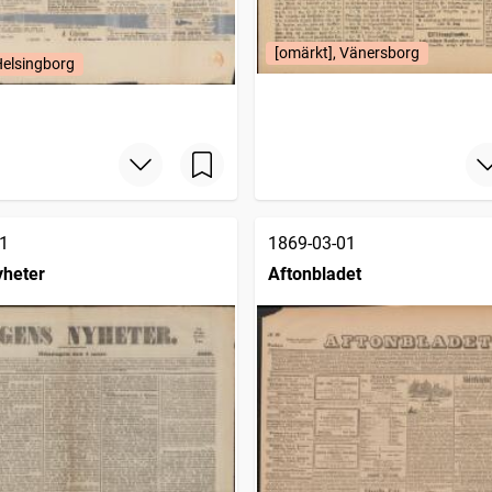
[omärkt], Vänersborg
Helsingborg
1
1869-03-01
yheter
Aftonbladet