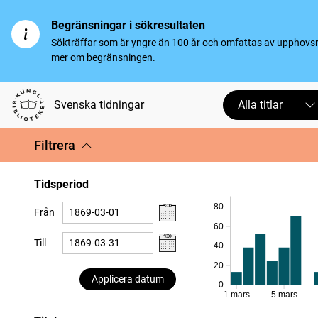
Begränsningar i sökresultaten
Sökträffar som är yngre än 100 år och omfattas av upphovsrät
mer om begränsningen.
Svenska tidningar
Alla titlar
Filtrera
Tidsperiod
80
Från
60
Till
40
20
Applicera datum
0
1 mars
5 mars