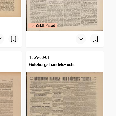
[omärkt], Ystad
1869-03-01
Göteborgs handels- och
sjöfartstidning (1832)