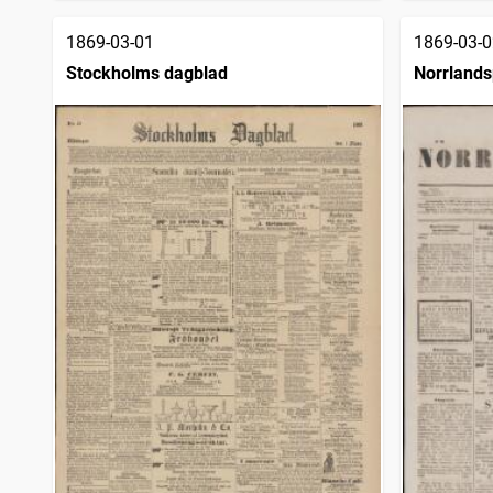
Köpings tidning
4
träffar
Christinehamns allehanda
4
träffar
1869-03-01
1869-03-0
Alingsås weckoblad
4
träffar
Stockholms dagblad
Norrlands
Arbetaren (Göteborg : 1869)
4
träffar