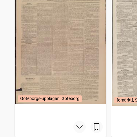
Skellefteå nya tidning
5
träffar
Tidning för Falu län och stad
5
träffar
Nora stads och Bergslags tidning
5
träffar
Söderköpings nya tidning
5
träffar
Åmåls weckoblad (Åmål : 1866)
5
träffar
Svenska weckobladet
5
träffar
Grenna tidning
5
träffar
Oscarshamnsposten
4
träffar
Filipstads stads och bergslags tidning
4
träffar
Västerviks veckoblad
4
träffar
Norrbottens kuriren
4
träffar
Gotlands läns nya tidning
4
träffar
Norrbottensposten (1847)
4
träffar
Dalpilen (1854)
4
träffar
Göteborgs-upplagan, Göteborg
[omärkt], 
Södertelge tidning
4
träffar
Umebladet
4
träffar
Veckoposten
4
träffar
Hjo Weckotidning
4
träffar
Mariefreds tidning (1866)
4
träffar