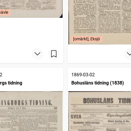
Gävle
[omärkt], Eksjö
2
1869-03-02
rgs tidning
Bohusläns tidning (1838)