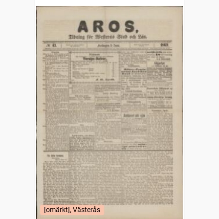
län
[omärkt], Västerås