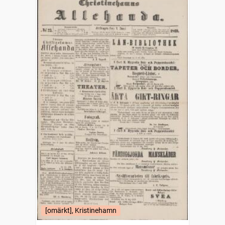
[omärkt], Kristinehamn