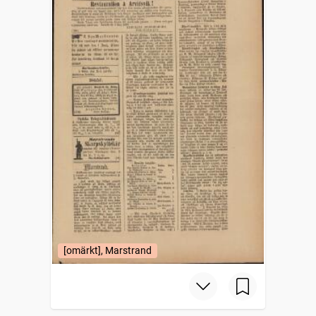
[omärkt], Marstrand