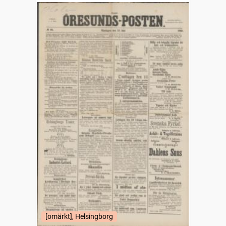
[omärkt], Helsingborg