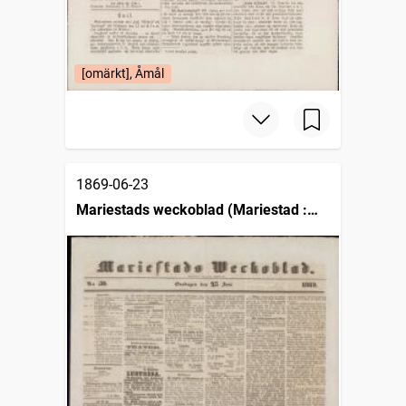
[omärkt], Åmål
1869-06-23
Mariestads weckoblad (Mariestad :
1834)