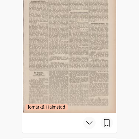
[omärkt], Halmstad