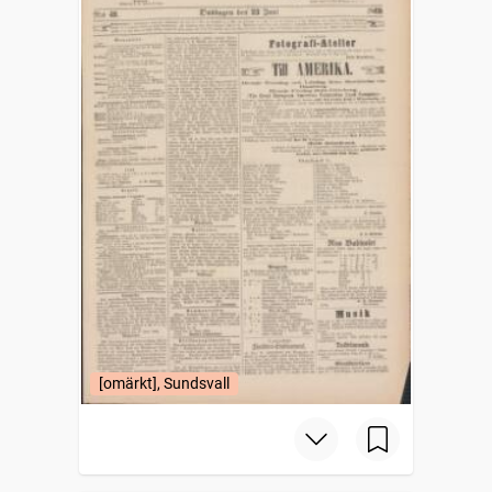
[omärkt], Sundsvall