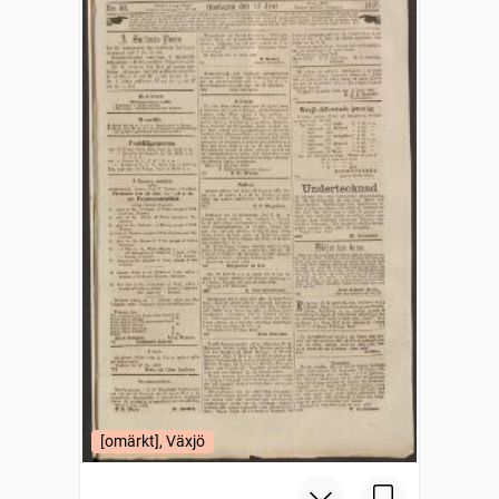
[omärkt], Växjö