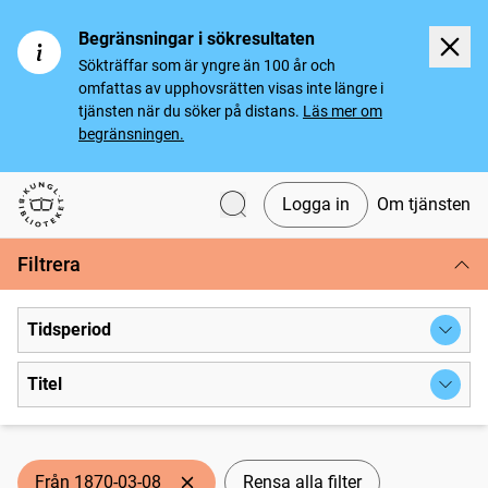
Begränsningar i sökresultaten
Sökträffar som är yngre än 100 år och
omfattas av upphovsrätten visas inte längre i
tjänsten när du söker på distans.
Läs mer om
begränsningen.
Logga in
Om tjänsten
Svenska tidningar
Filtrera
Tidsperiod
Titel
Från 1870-03-08
Rensa alla filter