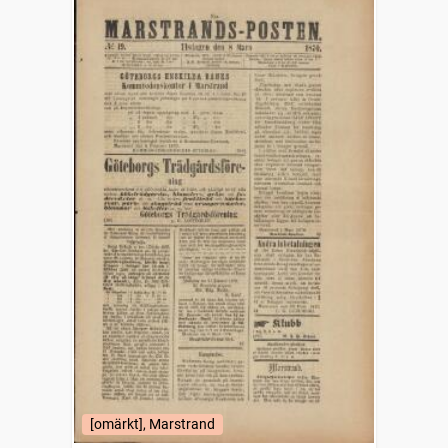
[omärkt], Marstrand