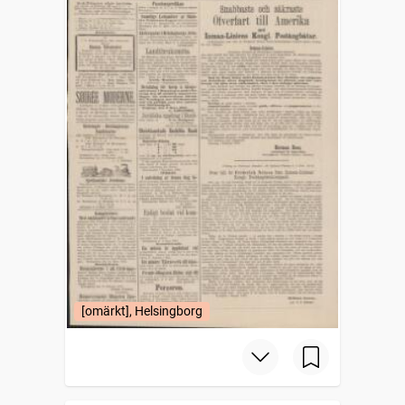
[omärkt], Helsingborg