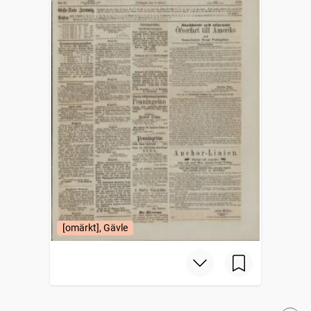
[omärkt], Gävle