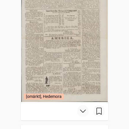
[omärkt], Hedemora