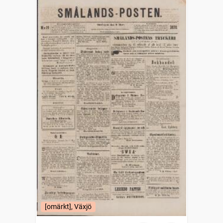
[omärkt], Växjö