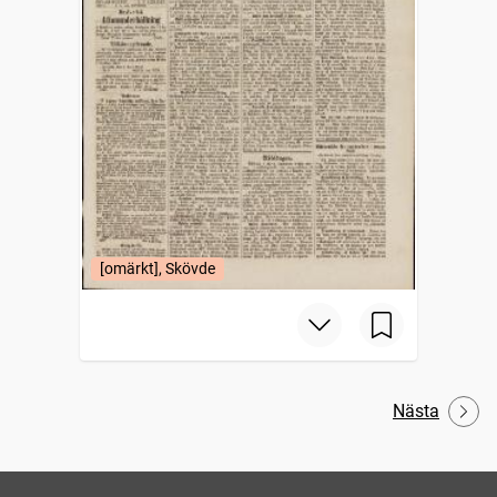
[omärkt], Skövde
Nästa