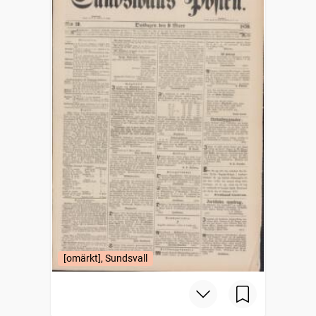
[omärkt], Sundsvall