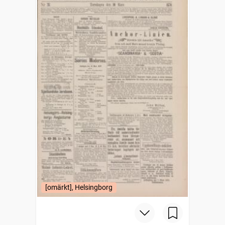
[omärkt], Helsingborg