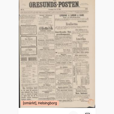
[omärkt], Helsingborg